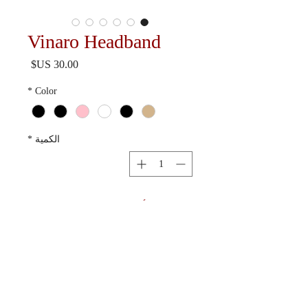
Vinaro Headband
السعر
*
Color
الكمية
*
أضِف إلى العربة
Available in 6 colorways.
Ships in 10-15 business days.